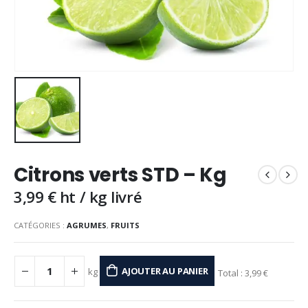
Citrons verts STD – Kg
3,99
€
ht / kg livré
CATÉGORIES :
AGRUMES
,
FRUITS
AJOUTER AU PANIER
kg
Total :
3,99 €