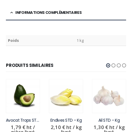
INFORMATIONS COMPLÉMENTAIRES
Poids
1 kg
PRODUITS SIMILAIRES
Avocat Trops STD – P
Endives STD – Kg
Ail STD – Kg
1,79
€
ht /
2,10
€
ht / kg
1,30
€
ht / kg
pièce livré
livré
livré