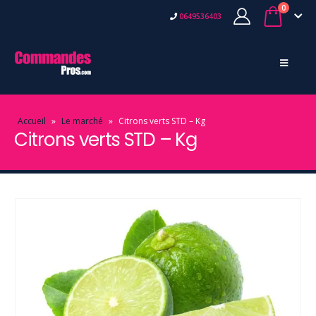
0
0649536403
Accueil
»
Le marché
»
Citrons verts STD – Kg
Citrons verts STD – Kg