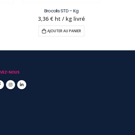
Brocolis STD – Kg
Aub
3,36
€
ht / kg livré
1,9
AJOUTER AU PANIER
IVEZ-NOUS