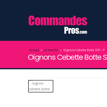
Accueil
»
Le marché
»
Oignons Cebette Botte STD – P
Oignons Cebette Botte S