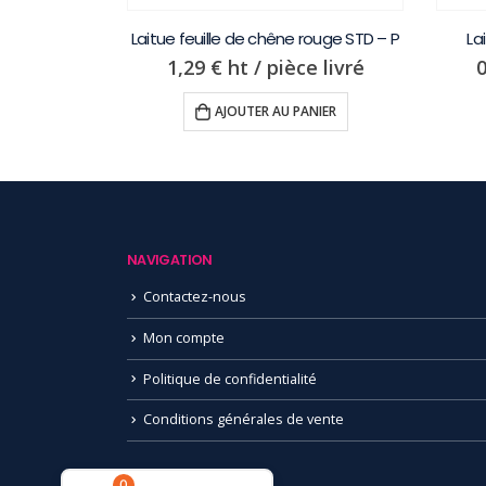
Laitue feuille de chêne rouge STD – P
La
1,29
€
ht / pièce livré
AJOUTER AU PANIER
D – Kg
livré
NAVIGATION
NIER
Contactez-nous
Mon compte
Politique de confidentialité
Conditions générales de vente
0