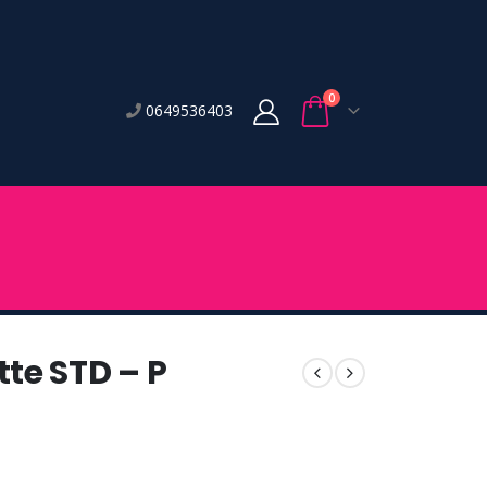
0
0649536403
te STD – P