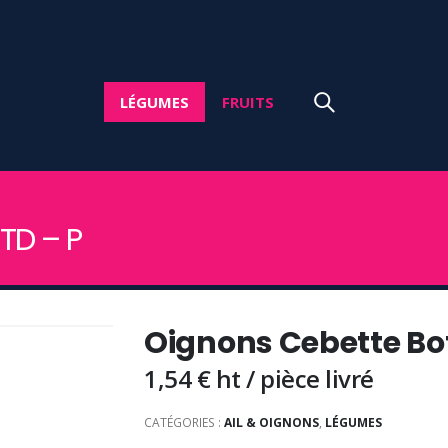
LÉGUMES
FRUITS
TD – P
Oignons Cebette Bot
1,54
€
ht / pièce livré
CATÉGORIES :
AIL & OIGNONS
,
LÉGUMES