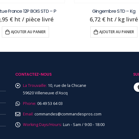
itue France 12P BOIS STD – P
Gingembre STD – Kg
0,95
€
ht / pièce livré
6,72
€
ht / kg livré
AJOUTER AU PANIER
AJOUTER AU PANIER
CONTACTEZ-NOUS
SU
La Trouvaille:
10, rue de la Chicane
59620 Villeneuve d'Ascq
Phone:
06 49 53 64 03
Email:
commandes@commandespros.com
Working Days/Hours:
Lun - Sam / 9:00 - 18:00