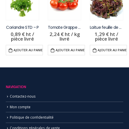
Coriandre STD – P
Tomate Grappe STD – Kg
Laitue feuille de chêne rouge STD – P
0,89
€
ht /
2,24
€
ht / kg
1,29
€
ht /
pièce livré
livré
pièce livré
ER
AJOUTER AU PANIER
AJOUTER AU PANIER
AJOUTER AU PANIER
NAVIGATION
Contactez-nous
Mon compte
Politique de confidentialité
Conditions générales de vente