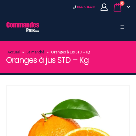
0
0649536403
Accueil
»
Le marché
»
Oranges à jus STD – Kg
Oranges à jus STD – Kg