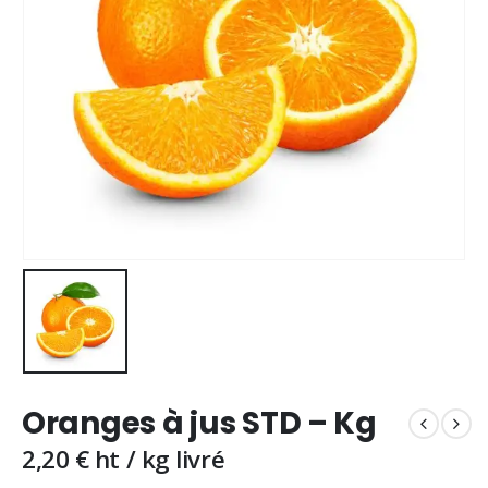
Oranges à jus STD – Kg
2,20
€
ht / kg livré